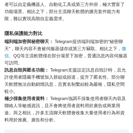
者可以自定義機器人、自動化工具或第三方外掛，極大豐富了
功能場景。相比之下，部分主流聊天軟體的擴充套件能力有
限，難以實現高階自定義需求。
隱私保護能力對比
端到端加密與秘密聊天：
Telegram提供端到端加密的“秘密聊
天”，聊天內容不會被伺服器儲存或第三方竊取。相比之下，
微
信
、QQ等主流軟體僅在部分場景下加密，普通訊息內容伺服器
可訪問。
訊息自毀與匿名功能：
Telegram支援設定訊息自毀計時，且允
許使用者隱藏手機號加入群組或頻道，提升了匿名性。部分聊
天軟體無法自動銷燬訊息，且實名制繫結較為嚴格，隱私空間
較小。
極少採集使用者資料：
Telegram強調不採集使用者聊天內容及
聯絡人等敏感資訊，且不會將使用者資料用於廣告或商業用
途。與之相比，許多主流聊天軟體會收集大量使用者行為和資
料用於推薦、廣告和分析。