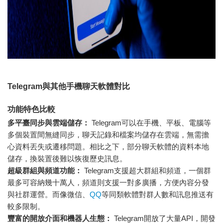
Telegram與其他手機聊天軟體對比
功能特色比較
多平臺同步與雲端儲存：
Telegram可以在手機、平板、電腦等
多個裝置間無縫同步，聊天記錄和檔案均儲存在雲端，無需擔
心資料丟失或遷移問題。相比之下，部分聊天軟體的資料本地
儲存，換裝置後難以恢復歷史訊息。
超級群組與頻道功能：
Telegram支援超大群組和頻道，一個群
最多可容納幾十萬人，頻道則支援一對多廣播，方便內容分發
與社群運營。而像微信、
QQ
等同類軟體對群人數和訊息推送有
較多限制。
豐富的開放介面和機器人生態：
Telegram開放了大量API，開發