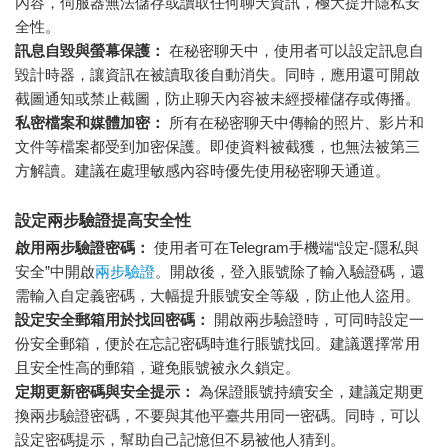
內容，伺服器無法儲存或讀取任何聊天資訊，極大提升隱私安
全性。
訊息自毀與螢幕保護：
在秘密聊天中，使用者可以設定訊息自
毀計時器，讓資訊在被讀取後自動消失。同時，應用還可開啟
截圖通知或禁止截圖，防止聊天內容被未經授權儲存或傳播。
私密檔案和媒體加密：
所有在秘密聊天中傳輸的照片、影片和
文件等檔案都受到加密保護。即使資料被截獲，也無法被第三
方解讀。建議在處理敏感內容時優先使用秘密聊天通道。
設定兩步驗證提高安全性
啟用兩步驗證密碼：
使用者可在Telegram手機端“設定-隱私與
安全”中開啟
兩步驗證
。開啟後，登入賬號除了輸入驗證碼，還
需輸入自定義密碼，大幅提升賬號安全等級，防止他人盜用。
設定安全郵箱用於找回密碼：
開啟兩步驗證時，可同時設定一
份安全郵箱，便於在忘記密碼時進行賬號找回。建議選擇常用
且安全性高的郵箱，避免賬號被永久鎖定。
定期更新密碼與安全提示：
為保證賬號持續安全，建議定期更
換兩步驗證密碼，不要與其他平臺共用同一密碼。同時，可以
設定密碼提示，幫助自己記憶但不易被他人猜到。