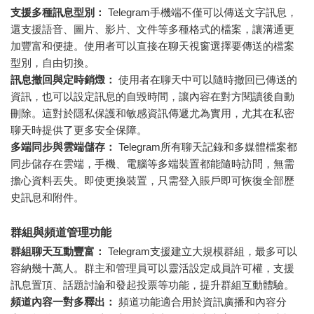
支援多種訊息型別：
Telegram手機端不僅可以傳送文字訊息，
還支援語音、圖片、影片、文件等多種格式的檔案，讓溝通更
加豐富和便捷。使用者可以直接在聊天視窗選擇要傳送的檔案
型別，自由切換。
訊息撤回與定時銷燬：
使用者在聊天中可以隨時撤回已傳送的
資訊，也可以設定訊息的自毀時間，讓內容在對方閱讀後自動
刪除。這對於隱私保護和敏感資訊傳遞尤為實用，尤其在私密
聊天時提供了更多安全保障。
多端同步與雲端儲存：
Telegram所有聊天記錄和多媒體檔案都
同步儲存在雲端，手機、電腦等多端裝置都能隨時訪問，無需
擔心資料丟失。即使更換裝置，只需登入賬戶即可恢復全部歷
史訊息和附件。
群組與頻道管理功能
群組聊天互動豐富：
Telegram支援建立大規模群組，最多可以
容納幾十萬人。群主和管理員可以靈活設定成員許可權，支援
訊息置頂、話題討論和發起投票等功能，提升群組互動體驗。
頻道內容一對多釋出：
頻道功能適合用於資訊廣播和內容分