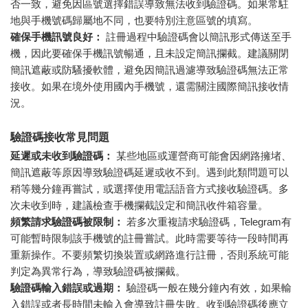
否一致，避免因區號選擇錯誤導致無法收到驗證碼。如果常駐
地與手機號碼歸屬地不同，也要特別注意區號的填寫。
確保手機訊號良好：
註冊過程中驗證碼會以簡訊形式傳送至手
機，因此要確保手機訊號暢通，且未設定簡訊攔截。建議關閉
簡訊遮蔽或防騷擾軟體，避免因簡訊過濾導致驗證碼無法正常
接收。如果在境外使用國內手機號，還需關注國際簡訊接收情
況。
驗證碼接收常見問題
延遲或未收到驗證碼：
某些地區或運營商可能會因網路擁堵、
簡訊遮蔽等原因導致驗證碼延遲或收不到。遇到此類問題可以
稍等幾分鐘再嘗試，或選擇使用電話語音方式接收驗證碼。多
次未收到時，建議檢查手機攔截設定和簡訊收件箱容量。
頻繁請求驗證碼被限制：
若多次重複請求驗證碼，Telegram有
可能暫時限制該手機號的註冊嘗試。此時需要等待一段時間再
重新操作。不要頻繁切換裝置或網路進行註冊，否則系統可能
判定為異常行為，導致驗證碼被攔截。
驗證碼輸入錯誤或過期：
驗證碼一般在幾分鐘內有效，如果輸
入錯誤或者長時間未輸入會導致註冊失敗。收到驗證碼後應立