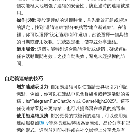
個功能極大地增強了連結的安全性，防止過時的連結被濫
用。
操作步驟
: 要設定連結的過期時間，首先開啟群組或頻道
的設定，找到“邀請連結”部分並點選“建立新連結”。在這
裡，你可以選擇“設定過期時間”選項，然後選擇一個具體
的日期或使用次數。完成設定後，儲存並分享連結。
適用場景
: 這個功能特別適合臨時活動或促銷，確保連結
僅在活動期間有效，之後自動失效，避免未經授權的訪
問。
自定義連結的技巧
增加連結吸引力
: 自定義連結可以使邀請更具吸引力和記
憶點。例如，你可以在連結中包含群組名或特定活動的名
稱，如“TelegramFunChatJoin”或“GameNight2025”。這不
僅使連結看起來更專業，也可以提高潛在成員的點選率。
使用短連結服務
: 對於更長的或複雜的連結，可以使用短
連結服務如
Bit.ly
等將長連結轉換為更簡短、易於分享和記
憶的形式。這對於列印材料或在社交媒體上分享尤為有