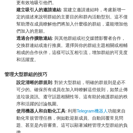
更有效地吸引他們。
建立吸引人的邀請連結
: 當建立邀請連結時，考慮新增一
定的描述來說明群組的主要目的和群內活動型別。這不僅
幫助潛在成員瞭解他們將加入什麼樣的群組，還能增加他
們加入的意願。
透過合作擴散連結
: 與其他群組或社交媒體影響者合作，
交換群連結或進行推廣。選擇與你的群組主題相關或相輔
相成的合作伙伴，這樣可以互相引流，增加群組的可見度
和活躍度。
管理大型群組的技巧
設定清晰的群規則
: 對於大型群組，明確的群規則是必不
可少的。確保所有成員在加入時瞭解這些規則，如禁止傳
送垃圾資訊、遵守話題相關性等。這有助於維護群組的秩
序和活躍的討論氛圍。
使用機器人和自動化工具
: 利用
Telegram機器人
功能來自
動化常規管理任務，例如歡迎新成員、自動回覆常見問
題、甚至是內容審查。這可以顯著減輕管理大型群組的負
擔。