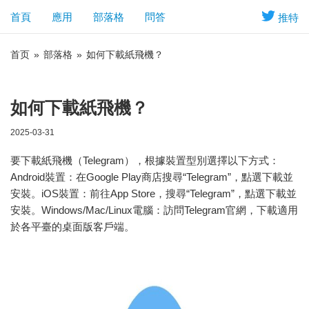
首頁
應用
部落格
問答
推特
首页
»
部落格
»
如何下載紙飛機？
如何下載紙飛機？
2025-03-31
要下載紙飛機（Telegram），根據裝置型別選擇以下方式：
Android裝置：在Google Play商店搜尋“Telegram”，點選下載並
安裝。iOS裝置：前往App Store，搜尋“Telegram”，點選下載並
安裝。Windows/Mac/Linux電腦：訪問Telegram官網，下載適用
於各平臺的桌面版客戶端。