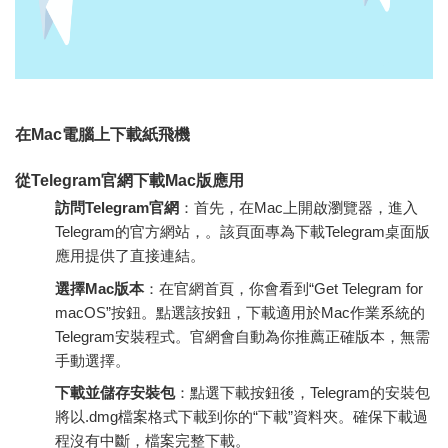
在Mac電腦上下載紙飛機
從Telegram官網下載Mac版應用
訪問Telegram官網
：首先，在Mac上開啟瀏覽器，進入
Telegram的官方網站，。該頁面專為下載Telegram桌面版
應用提供了直接連結。
選擇Mac版本
：在官網首頁，你會看到“Get Telegram for
macOS”按鈕。點選該按鈕，下載適用於Mac作業系統的
Telegram安裝程式。官網會自動為你推薦正確版本，無需
手動選擇。
下載並儲存安裝包
：點選下載按鈕後，Telegram的安裝包
將以.dmg檔案格式下載到你的“下載”資料夾。確保下載過
程沒有中斷，檔案完整下載。