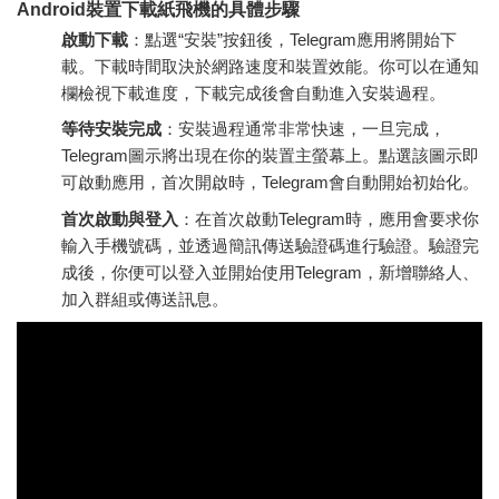
Android裝置下載紙飛機的具體步驟
啟動下載
：點選“安裝”按鈕後，Telegram應用將開始下
載。下載時間取決於網路速度和裝置效能。你可以在通知
欄檢視下載進度，下載完成後會自動進入安裝過程。
等待安裝完成
：安裝過程通常非常快速，一旦完成，
Telegram圖示將出現在你的裝置主螢幕上。點選該圖示即
可啟動應用，首次開啟時，Telegram會自動開始初始化。
首次啟動與登入
：在首次啟動Telegram時，應用會要求你
輸入手機號碼，並透過簡訊傳送驗證碼進行驗證。驗證完
成後，你便可以登入並開始使用Telegram，新增聯絡人、
加入群組或傳送訊息。