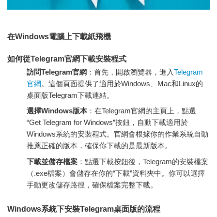
在Windows電腦上下載紙飛機
如何從Telegram官網下載安裝程式
訪問Telegram官網
：首先，開啟瀏覽器，進入
Telegram
官網
。這個頁面提供了適用於Windows、Mac和Linux的
桌面版Telegram下載連結。
選擇Windows版本
：在Telegram官網的主頁上，點選
“Get Telegram for Windows”按鈕，自動下載適用於
Windows系統的安裝程式。官網會根據你的作業系統自動
推薦正確的版本，確保你下載的是最新版本。
下載並儲存檔案
：點選下載按鈕後，Telegram的安裝檔案
（.exe檔案）會儲存在你的“下載”資料夾中。你可以選擇
手動更改儲存路徑，確保檔案完整下載。
Windows系統下安裝Telegram桌面版的流程