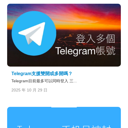
Telegram支援雙開或多開嗎？
Telegram目前最多可以同時登入 三...
2025 年 10 月 29 日