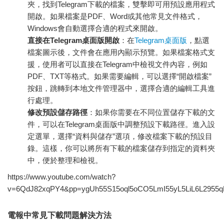
夾，找到Telegram下載的檔案，雙擊即可用預設應用程式
開啟。如果檔案是PDF、Word或其他常見文件格式，
Windows會自動選擇合適的程式來開啟。
直接在Telegram桌面版開啟
：在
Telegram桌面版
，點選
檔案圖示後，文件會在應用內顯示預覽。如果檔案格式支
援，使用者可以直接在Telegram中檢視文件內容，例如
PDF、TXT等格式。如果需要編輯，可以選擇“開啟檔案”
按鈕，跳轉到本地文件管理器中，選擇合適的編輯工具進
行處理。
修改預設儲存路徑
：如果你需要在不同位置儲存下載的文
件，可以在Telegram桌面版中調整預設下載路徑。進入設
定選單，選擇“資料與儲存”選項，修改檔案下載的預設目
錄。這樣，你可以將所有下載的檔案儲存到指定的資料夾
中，便於整理和檢視。
https://www.youtube.com/watch?
v=6QdJ82xqPY4&pp=ygUh55S15oql5oCO5LmI55yL5LiL6L2955q
電報中常見下載問題解決方法