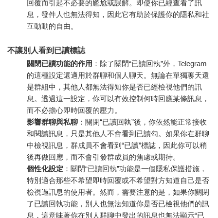
回覆而引起不必要的尷尬或誤解。即使你已經查看了訊
息，發件人也無法得知，因此它有助於保護你的隱私和社
互動動的自由。
不讓別人看到已讀標誌
關閉已讀功能的作用
：除了關閉“已讀回執”外，Telegram
的這種設定還適用於群聊和個人聊天。無論在單獨聊天還
是群組中，其他人都無法得知你是否已經檢視他們的訊
息。透過這一設定，你可以有效控制何時回應某條訊息，
而不必擔心即時回覆的壓力。
影響群聊與私聊
：關閉“已讀回執”後，你依然能正常接收
和閱讀訊息，只是其他人不會看到已讀勾。如果你在群聊
中檢視訊息，群成員不會看到“已讀”標誌，因此你可以稍
後再做回應，而不會引發群成員的焦慮或期待。
個性化設定
：關閉“已讀回執”功能是一個隱私保護措施，
特別適合那些不希望即時回覆或不希望對方知道自己是否
檢視過訊息的使用者。然而，需要注意的是，如果你關閉
了已讀回執功能，別人也無法知道你是否已檢視他們的訊
息，這意味著你在別人群聊中發出的訊息也無法顯示“已