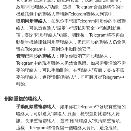
啟用“同步聯絡人”功能。這樣，Telegram會自動將你的手
機通訊錄中的聯絡人新增到Telegram聯絡人列表中。
取消同步聯絡人
：如果你不想讓Telegram同步你的手機聯
絡人，可以透過進入“設定”->“隱私與安全”->“通訊錄”選
項，關閉“同步聯絡人”功能。關閉後，Telegram將不再自
動從手機通訊錄同步新聯絡人，但已同步的聯絡人仍會保
留在Telegram中，直到你手動刪除它們。
管理已同步的聯絡人
：即使你取消了同步聯絡人，
Telegram中的現有聯絡人仍然會保留。如果需要清除不需
要的聯絡人，可以手動刪除。在“聯絡人”頁面，長按不需
要的聯絡人，選擇“刪除聯絡人”，即可將其從Telegram中
移除。
刪除重複的聯絡人
手動刪除重複聯絡人
：如果你在Telegram中發現有重複的
聯絡人，可以進入“聯絡人”頁面，檢視並對比聯絡人資
訊。長按重複聯絡人，選擇“刪除聯絡人”來清除重複項。
這樣，Telegram將僅保留一個聯絡人資訊，避免混淆。