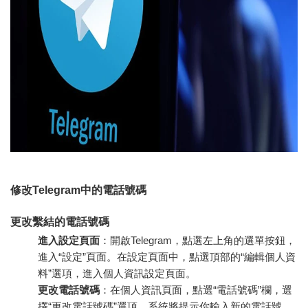
修改Telegram中的電話號碼
更改繫結的電話號碼
進入設定頁面
：開啟Telegram，點選左上角的選單按鈕，
進入“設定”頁面。在設定頁面中，點選頂部的“編輯個人資
料”選項，進入個人資訊設定頁面。
更改電話號碼
：在個人資訊頁面，點選“電話號碼”欄，選
擇“更改電話號碼”選項。系統將提示你輸入新的電話號