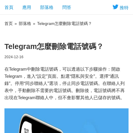
首頁
應用
部落格
問答
推特
首页
»
部落格
»
Telegram怎麼刪除電話號碼？
Telegram怎麼刪除電話號碼？
2024-12-16
在Telegram中刪除電話號碼，可以透過以下步驟操作：開啟
Telegram，進入“設定”頁面。點選“隱私與安全”。選擇“通訊
錄”。停用“同步聯絡人”選項，停止同步電話號碼。在聯絡人列
表中，手動刪除不需要的電話號碼。刪除後，電話號碼將不再
出現在Telegram聯絡人中，但不會影響其他人已儲存的號碼。