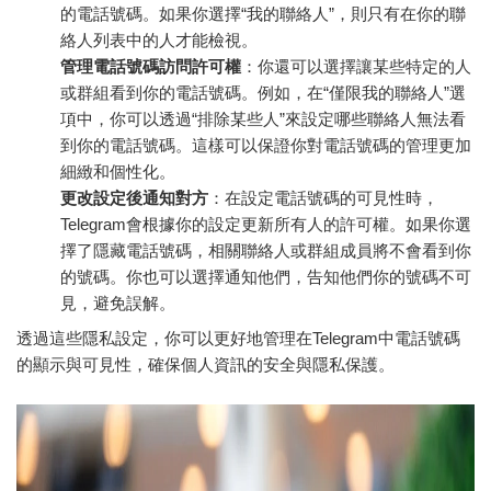
的電話號碼。如果你選擇“我的聯絡人”，則只有在你的聯
絡人列表中的人才能檢視。
管理電話號碼訪問許可權
：你還可以選擇讓某些特定的人
或群組看到你的電話號碼。例如，在“僅限我的聯絡人”選
項中，你可以透過“排除某些人”來設定哪些聯絡人無法看
到你的電話號碼。這樣可以保證你對電話號碼的管理更加
細緻和個性化。
更改設定後通知對方
：在設定電話號碼的可見性時，
Telegram會根據你的設定更新所有人的許可權。如果你選
擇了隱藏電話號碼，相關聯絡人或群組成員將不會看到你
的號碼。你也可以選擇通知他們，告知他們你的號碼不可
見，避免誤解。
透過這些隱私設定，你可以更好地管理在Telegram中電話號碼
的顯示與可見性，確保個人資訊的安全與隱私保護。