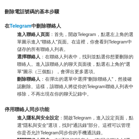
刪除電話號碼的基本步驟
在
Telegram
中刪除聯絡人
進入聯絡人頁面
：首先，開啟Telegram，點選左上角的選
單圖示進入“聯絡人”頁面。在這裡，你會看到Telegram中
儲存的所有聯絡人列表。
選擇聯絡人
：在聯絡人列表中，找到並點選你想要刪除的
聯絡人。進入該聯絡人的聊天頁面後，點選右上角的“選
單”圖示（三個點），會彈出更多選項。
刪除聯絡人
：在彈出的選單中選擇“刪除聯絡人”，然後確
認刪除。這樣，該聯絡人將從你的Telegram聯絡人列表中
移除，不再出現在你的聊天記錄中。
停用聯絡人同步功能
進入隱私與安全設定
：開啟Telegram，進入設定頁面，點
選“隱私與安全”選項，找到“通訊錄”部分。這裡可以管理
你是否允許Telegram同步你的手機通訊錄。