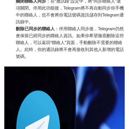
關閉聯絡人同步
：在“通訊錄”設定中，將“同步聯絡人”選
項關閉。停用此功能後，Telegram將不再自動同步你手機
中的聯絡人，也不會將你電話號碼資訊儲存到Telegram通
訊錄中。
刪除已同步的聯絡人
：停用聯絡人同步後，Telegram仍然
會保留已經同步的聯絡人資訊。如果你希望徹底刪除這些
聯絡人，可以返回“聯絡人”頁面，手動刪除不需要的聯絡
人。此時，你的通訊錄將不會再接收到其他人新增的電話
號碼。