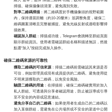
掃描。確保攝像頭清潔，避免識別失敗。
對準二維碼掃描
：將二維碼置於手機攝像頭的視野範圍
內，保持適當距離（約10-20釐米）並調整角度，確保二
維碼圖案清晰且完整被捕捉。避免光線反射或過暗影響掃
描效果。
確認加入群組
：掃描成功後，Telegram會跳轉至群組頁面
顯示群組資訊。使用者需確認群組名稱和描述無誤，然後
點選“加入”按鈕完成加入操作。
確保二維碼來源的可靠性
獲取二維碼的可信來源
：掃描二維碼前需確認其來源是否
可信，例如管理員或現有成員提供的二維碼。避免使用從
不明來源獲取的二維碼，以免安全風險。
驗證二維碼的用途
：在掃描前，確保二維碼確實用於加入
私人群組。可透過與分享者確認用途，防止被誤導或引導
至不安全的內容或惡意連結。
避免分享自己的二維碼
：如果使用者生成自己的二維碼以
加入某個群組，需避免在公共場所或不安全的渠道中公開