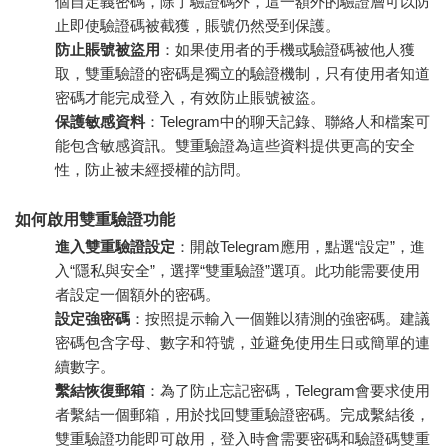
個自定義密碼，除了驗證碼外，這一額外的驗證層可以防
止即使驗證碼被截獲，賬號仍然受到保護。
防止賬號被盜用
：如果使用者的手機或驗證碼被他人獲
取，雙重驗證的密碼是獨立的驗證機制，只有使用者知道
密碼才能完成登入，有效防止賬號被盜。
保護敏感資料
：Telegram中的聊天記錄、聯絡人和檔案可
能包含敏感資訊。雙重驗證為這些資料提供更高的安全
性，防止被未經授權的訪問。
如何啟用雙重驗證功能
進入雙重驗證設定
：開啟Telegram應用，點選“設定”，進
入“隱私與安全”，選擇“雙重驗證”選項。此功能需要使用
者設定一個額外的密碼。
設定強密碼
：按照提示輸入一個難以猜測的強密碼。建議
密碼包含字母、數字和符號，並避免使用生日或簡單的連
續數字。
繫結恢復郵箱
：為了防止忘記密碼，Telegram會要求使用
者繫結一個郵箱，用於找回雙重驗證密碼。完成繫結後，
雙重驗證功能即可啟用，登入時會需要密碼和驗證碼雙重