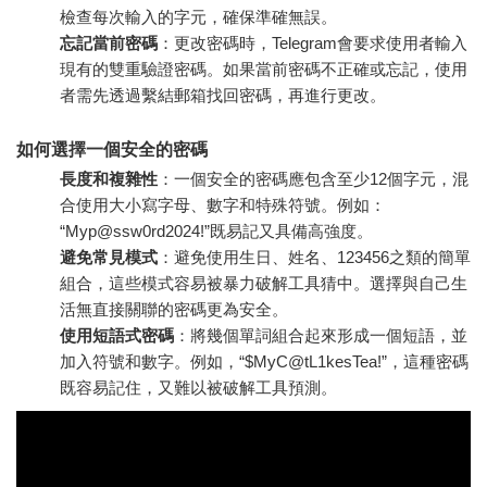
檢查每次輸入的字元，確保準確無誤。
忘記當前密碼
：更改密碼時，Telegram會要求使用者輸入
現有的雙重驗證密碼。如果當前密碼不正確或忘記，使用
者需先透過繫結郵箱找回密碼，再進行更改。
如何選擇一個安全的密碼
長度和複雜性
：一個安全的密碼應包含至少12個字元，混
合使用大小寫字母、數字和特殊符號。例如：
“Myp@ssw0rd2024!”既易記又具備高強度。
避免常見模式
：避免使用生日、姓名、123456之類的簡單
組合，這些模式容易被暴力破解工具猜中。選擇與自己生
活無直接關聯的密碼更為安全。
使用短語式密碼
：將幾個單詞組合起來形成一個短語，並
加入符號和數字。例如，“$MyC@tL1kesTea!”，這種密碼
既容易記住，又難以被破解工具預測。