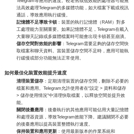
Telegram等應用的速度。較老舊或低效能的處理器可能無
法高效處理Telegram的多媒體功能，如大檔案下載或視訊
通話，導致應用執行緩慢。
記憶體不足導致卡頓
：裝置的執行記憶體（RAM）對多
工處理能力至關重要。如果記憶體不足，Telegram在載入
大量聊天記錄或多媒體檔案時可能會出現卡頓甚至崩潰。
儲存空間對效能的影響
：Telegram需要足夠的儲存空間快
取檔案和聊天資料。當裝置儲存空間不足時，應用可能執
行緩慢或部分功能無法正常使用。
如何最佳化裝置效能提升速度
清理裝置儲存
：定期清理裝置的儲存空間，刪除不必要的
檔案和應用。Telegram允許使用者在“設定 > 資料和儲存
> 儲存使用情況”中清理快取檔案，以釋放空間並提升效
能。
關閉後臺應用
：後臺執行的其他應用可能佔用大量記憶體
和處理器資源，導致Telegram效能下降。建議關閉不必要
的後臺應用以提高裝置整體執行速度。
保持裝置和應用更新
：使用最新版本的作業系統和