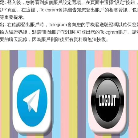
定:
登入後，您將看到多個賬戶設定選項。在頁面中選擇“設定”按鈕
賬戶”頁面。在這裡，Telegram會詳細告知您登出賬戶的相關資訊，
等重要提示。
出:
在確認登出賬戶時，Telegram會向您的手機發送驗證碼以確保
輸入驗證碼後，點選“刪除賬戶”按鈕即可登出您的Telegram賬戶。
要的聊天記錄，因為賬戶刪除後所有資料將無法恢復。