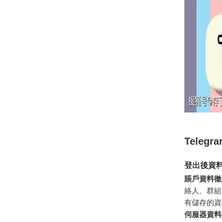
Tele
登出後資
賬戶資料徹
絡人、群組
有儲存的資
伺服器資料