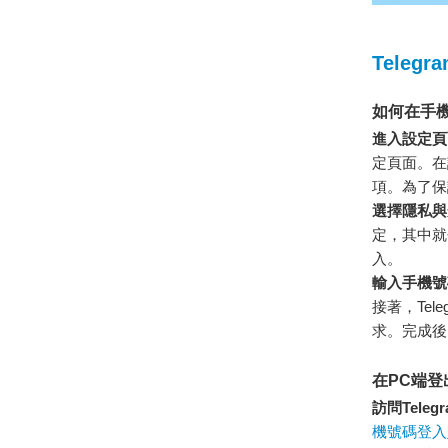
Tele
如何在手機
進入設定頁
定頁面。在
項。為了保
選擇隱私與
定，其中就
入。
輸入手機號
接著，Te
求。完成後
在PC端登出
訪問Teleg
機號碼登入