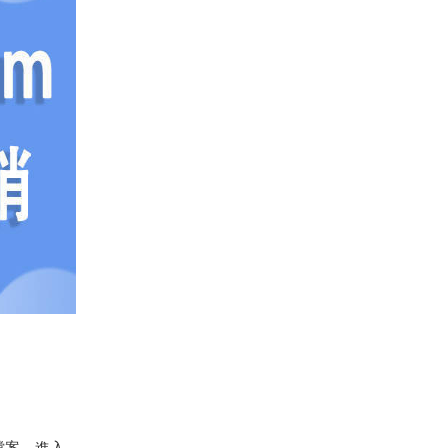
檔案。進入