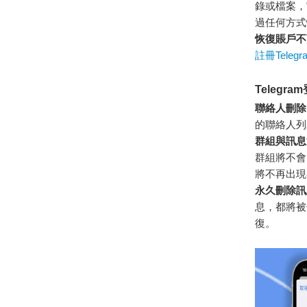
錄或檔案，
過任何方式
恢復賬戶不
註冊Telegr
Teleg
聯絡人刪除
的聯絡人列
群組與訊息
群組將不會
將不再出現
永久刪除訊
息，都將被
復。