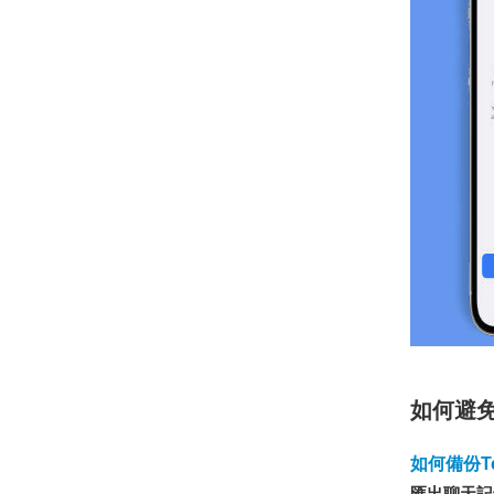
如何避免
如何備份Te
匯出聊天記