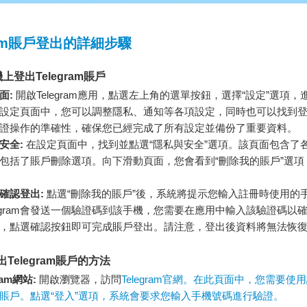
gram賬戶登出的詳細步驟
上登出Telegram賬戶
面:
開啟Telegram應用，點選左上角的選單按鈕，選擇“設定”選項，
設定頁面中，您可以調整隱私、通知等各項設定，同時也可以找到
證操作的準確性，確保您已經完成了所有設定並備份了重要資料。
安全:
在設定頁面中，找到並點選“隱私與安全”選項。該頁面包含了
包括了賬戶刪除選項。向下滑動頁面，您會看到“刪除我的賬戶”選項
確認登出:
點選“刪除我的賬戶”後，系統將提示您輸入註冊時使用的
legram會發送一個驗證碼到該手機，您需要在應用中輸入該驗證碼以
，點選確認按鈕即可完成賬戶登出。請注意，登出後資料將無法恢
Telegram賬戶的方法
ram網站:
開啟瀏覽器，訪問
Telegram官網
。在此頁面中，您需要使用
賬戶。點選“登入”選項，系統會要求您輸入手機號碼進行驗證。