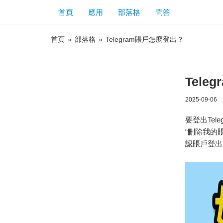
首頁
應用
部落格
問答
首页
»
部落格
»
Telegram賬戶怎麼登出？
Tele
2025-09-06
要登出Tel
“刪除我的
認賬戶登出