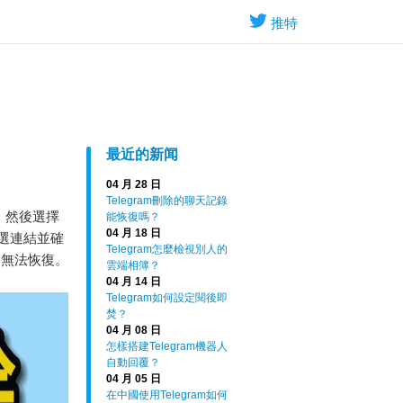
推特
最近的新闻
04 月 28 日
Telegram刪除的聊天記錄
”，然後選擇
能恢復嗎？
04 月 18 日
點選連結並確
Telegram怎麼檢視別人的
，無法恢復。
雲端相簿？
04 月 14 日
Telegram如何設定閱後即
焚？
04 月 08 日
怎樣搭建Telegram機器人
自動回覆？
04 月 05 日
在中國使用Telegram如何