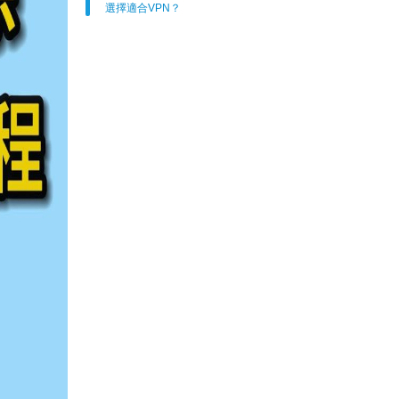
選擇適合VPN？