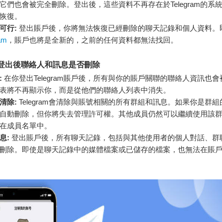
它們也會被完全刪除。登出後，這些資料不再存在於Telegram的系
恢復。
可行:
登出賬戶後，你將無法恢復已經刪除的聊天記錄和個人資料。
am
，賬戶也將是全新的，之前的任何資料都無法找回。
ram登出後聯絡人和訊息是否刪除
:
在你登出Telegram賬戶後，所有與你的賬戶關聯的聯絡人資訊也
表將不再顯示你，而是從他們的聯絡人列表中消失。
清除:
Telegram會清除與賬號相關的所有群組和訊息。如果你是群
自動刪除，但你將失去管理許可權。其他成員仍然可以繼續使用該
在成員名單中。
息:
登出賬戶後，所有聊天記錄，包括與其他使用者的個人對話、群
刪除。即使是聊天記錄中的媒體檔案或已儲存的檔案，也無法在賬