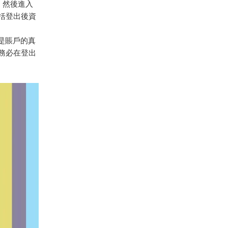
，然後進入
包括登出後資
您是賬戶的真
請務必在登出