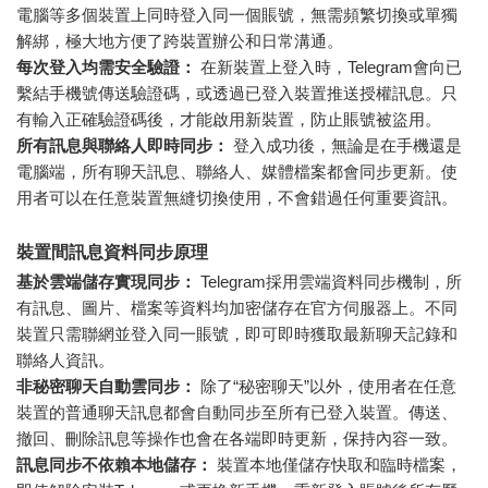
電腦等多個裝置上同時登入同一個賬號，無需頻繁切換或單獨
解綁，極大地方便了跨裝置辦公和日常溝通。
每次登入均需安全驗證：
在新裝置上登入時，Telegram會向已
繫結手機號傳送驗證碼，或透過已登入裝置推送授權訊息。只
有輸入正確驗證碼後，才能啟用新裝置，防止賬號被盜用。
所有訊息與聯絡人即時同步：
登入成功後，無論是在手機還是
電腦端，所有聊天訊息、聯絡人、媒體檔案都會同步更新。使
用者可以在任意裝置無縫切換使用，不會錯過任何重要資訊。
裝置間訊息資料同步原理
基於雲端儲存實現同步：
Telegram採用雲端資料同步機制，所
有訊息、圖片、檔案等資料均加密儲存在官方伺服器上。不同
裝置只需聯網並登入同一賬號，即可即時獲取最新聊天記錄和
聯絡人資訊。
非秘密聊天自動雲同步：
除了“秘密聊天”以外，使用者在任意
裝置的普通聊天訊息都會自動同步至所有已登入裝置。傳送、
撤回、刪除訊息等操作也會在各端即時更新，保持內容一致。
訊息同步不依賴本地儲存：
裝置本地僅儲存快取和臨時檔案，