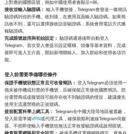
上對應的國際區號，例如中國使用者會顯示+86。
接收並輸入驗證碼：
輸入手機號後，Telegram會發送一條簡訊
驗證碼到你的手機。收到後，在應用頁面輸入驗證碼。如果簡
訊收不到，還可以選擇接收語音驗證碼，系統會用電話方式播
報驗證碼。
完成賬號啟用與初始設定：
驗證碼通過後即自動登入
Telegram。首次登入會提示設定暱稱、頭像等基本資料，完成
後即可進入主介面，開始新增聯絡人、加入群組和使用各項功
能。
登入前需要準備哪些條件
保證手機號狀態正常且可收發簡訊：
登入Telegram必須使用一
個未被停機或封禁的手機號，且確保能正常接收國際簡訊。部
分運營商或虛擬號段可能存在收不到驗證碼的情況，建議優先
使用主流運營商的正規號碼。
提前配置科學上網工具：
Telegram在中國大陸等地區被遮蔽，
登入前需準備
VPN
或代理工具，確保能順利連線Telegram伺服
器。不然即使輸入手機號也無法正常收發驗證碼或啟用賬號。
檢查裝置網路和安全設定：
確保手機或電腦網路穩定，避免在