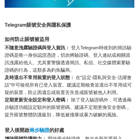
Telegram賬號安全與隱私保護
如何防止賬號被盜用
不隨意洩露驗證碼與登入資訊：
登入Telegram時收到的簡訊驗
證碼是唯一身份認證憑證，切勿將驗證碼、登入連結或相關資
訊洩露給他人。尤其要警惕透過簡訊、私信、社交媒體索要驗
證碼的行為，這類多為釣魚騙局。
及時退出不常用裝置的登入狀態：
在“設定-隱私與安全-活躍會
話”中可檢視所有已登入裝置。建議定期檢查並退出不常用或可
疑的裝置，防止因遺忘或裝置丟失造成賬號被他人利用。
定期更新安全設定和登入密碼：
除了登入驗證碼外，可透過兩
步驗證功能設定額外的賬號密碼。建議不定期更換安全密碼，
提升賬號整體防護級別，降低被撞庫或暴力破解的風險。
登入後開啟
兩步驗證
的好處
增強賬號防護能力：
開啟兩步驗證後，每次在新裝置登入