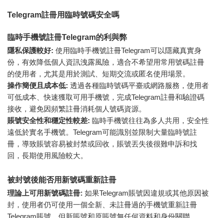
Telegram註冊用臨時號碼安全嗎
臨時手機號註冊Telegram的利與弊
隱私保護較好:
使用臨時手機號註冊Telegram可以隱藏真實身
份，有效降低個人資訊洩露風險，適合不希望用常用號碼註冊
的使用者，尤其是用於測試、短期交流或匿名使用場景。
操作簡便且成本低:
透過各種臨時號碼平臺或網路服務，使用者
可低成本、快速獲取可用手機號，完成Telegram註冊和驗證碼
接收，避免因頻繁註冊消耗個人號碼資源。
賬號安全性和穩定性較差:
臨時手機號往往為多人共用，安全性
遠低於實名手機號。Telegram可能識別並限制大量臨時號註
冊，導致賬號容易被封禁或回收，賬號丟失後很難申訴和找
回，長期使用風險較大。
被封號後能否用新號碼重新註冊
理論上可用新號碼註冊:
如果Telegram賬號因違規或其他原因被
封，使用者仍可使用一個全新、未註冊過的手機號重新註冊
Telegram賬號，但新賬號和原賬號無任何資料和身份關聯。