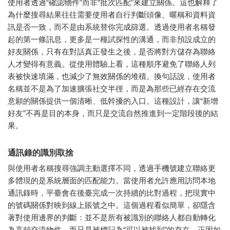
使用者透過“確認物件”而非“批次匹配”來建立關係。這也解釋了
為什麼搜尋結果往往需要使用者自行判斷頭像、暱稱和資料資
訊是否一致，而不是由系統替你完成篩選。透過使用者名稱發
起的第一條訊息，更多是一種試探性的溝通，而非預設成立的
好友關係，只有在對話真正發生之後，是否將對方儲存為聯絡
人才變得有意義。從使用體驗上看，這種順序避免了聯絡人列
表被快速填滿，也減少了無效關係的堆積。換句話說，使用者
名稱並不是為了加速擴張社交半徑，而是為那些已經存在交流
意願的關係提供一個清晰、低幹擾的入口。這種設計，讓“新增
好友”不再是目的本身，而只是交流自然推進到一定階段後的結
果。
通訊錄的識別取捨
與使用者名稱搜尋強調主動選擇不同，透過手機號建立聯絡更
多體現的是系統層面的匹配能力。當使用者允許應用訪問本地
通訊錄時，平臺會在後臺完成一次持續的比對過程，把現實中
的號碼關係對映到線上賬號之中。這個過程看似簡單，卻隱含
著對使用邊界的判斷：並不是所有被識別的聯絡人都自動轉化
為高頻交流物件，而只是被標記為“可以被找到”的存在。正因如