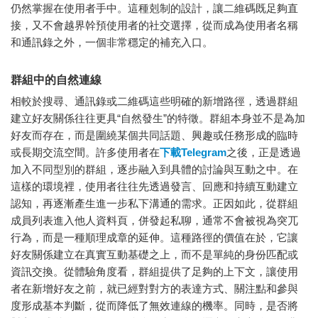
仍然掌握在使用者手中。這種剋制的設計，讓二維碼既足夠直
接，又不會越界幹預使用者的社交選擇，從而成為使用者名稱
和通訊錄之外，一個非常穩定的補充入口。
群組中的自然連線
相較於搜尋、通訊錄或二維碼這些明確的新增路徑，透過群組
建立好友關係往往更具“自然發生”的特徵。群組本身並不是為加
好友而存在，而是圍繞某個共同話題、興趣或任務形成的臨時
或長期交流空間。許多使用者在
下載Telegram
之後，正是透過
加入不同型別的群組，逐步融入到具體的討論與互動之中。在
這樣的環境裡，使用者往往先透過發言、回應和持續互動建立
認知，再逐漸產生進一步私下溝通的需求。正因如此，從群組
成員列表進入他人資料頁，併發起私聊，通常不會被視為突兀
行為，而是一種順理成章的延伸。這種路徑的價值在於，它讓
好友關係建立在真實互動基礎之上，而不是單純的身份匹配或
資訊交換。從體驗角度看，群組提供了足夠的上下文，讓使用
者在新增好友之前，就已經對對方的表達方式、關注點和參與
度形成基本判斷，從而降低了無效連線的機率。同時，是否將