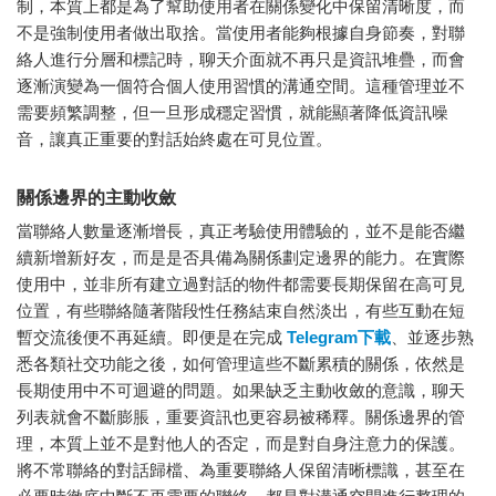
制，本質上都是為了幫助使用者在關係變化中保留清晰度，而
不是強制使用者做出取捨。當使用者能夠根據自身節奏，對聯
絡人進行分層和標記時，聊天介面就不再只是資訊堆疊，而會
逐漸演變為一個符合個人使用習慣的溝通空間。這種管理並不
需要頻繁調整，但一旦形成穩定習慣，就能顯著降低資訊噪
音，讓真正重要的對話始終處在可見位置。
關係邊界的主動收斂
當聯絡人數量逐漸增長，真正考驗使用體驗的，並不是能否繼
續新增新好友，而是是否具備為關係劃定邊界的能力。在實際
使用中，並非所有建立過對話的物件都需要長期保留在高可見
位置，有些聯絡隨著階段性任務結束自然淡出，有些互動在短
暫交流後便不再延續。即便是在完成
Telegram下載
、並逐步熟
悉各類社交功能之後，如何管理這些不斷累積的關係，依然是
長期使用中不可迴避的問題。如果缺乏主動收斂的意識，聊天
列表就會不斷膨脹，重要資訊也更容易被稀釋。關係邊界的管
理，本質上並不是對他人的否定，而是對自身注意力的保護。
將不常聯絡的對話歸檔、為重要聯絡人保留清晰標識，甚至在