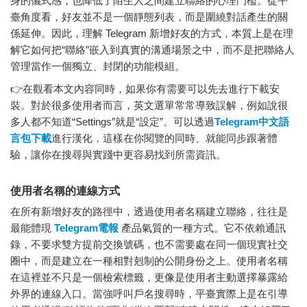
身的儀式感，也降低了陌生人之間建立聯絡的心理門檻。從平
臺角度看，好友並不是一個靜態列表，而是圍繞對話產生的關
係延伸。因此，理解 Telegram 新增好友的方式，本質上是在理
解它如何把“聯絡”嵌入到真實的溝通場景之中，而不是把聯絡人
管理當作一個獨立、封閉的功能模組。
👉在觀看本文內容同時，如果你有需要可以先去進行下載安
裝。對於很多使用者而言，英文選單常常導致誤解，例如說很
多人都不知道“Settings”就是“設定”。可以透過
Telegram中文語
言包下載
進行漢化，這樣在你閱覽的同時、就能同步跟著體
驗，讓你在搜尋與實踐中更容易找到所需資訊。
使用者名稱的連線方式
在所有新增好友的路徑中，透過使用者名稱建立聯絡，往往是
最能體現
Telegram電報
產品氣質的一種方式。它不依賴通訊
錄，不要求雙方提前交換號碼，也不需要處在同一個現實社交
圈中，而是建立在一種相對剋制的公開身份之上。使用者名稱
在這裡並不只是一個檢索標籤，更像是使用者主動選擇暴露給
外界的連線入口。當強呼叫戶名搜尋時，平臺實際上是在引導