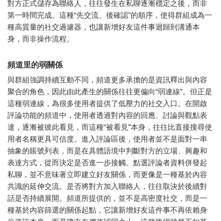
對方正式儲存為聯絡人，往往發生在私聊逐漸穩定之後，而非
第一時間完成。這種“先交流、後確認”的順序，使得群組成為一
種高質量的社交過濾器，也讓新增好友這件事迴歸到溝通本
身，而非操作流程。
頻道里的弱關係
與群組強調持續互動不同，頻道更多承擔的是資訊釋出與內容
聚合的角色，因此由此產生的關係往往更偏向“弱連線”。但正是
這種弱連線，為很多使用者提供了低壓力的社交入口。在開啟
評論功能的頻道中，使用者透過對內容的回應、討論與觀點表
達，逐漸被彼此看見，而這種“被看見”本身，往往比直接搜尋使
用者名稱更具可信度。進入評論區後，使用者並不是面對一串
抽象的賬號列表，而是在具體語境中判斷對方的立場、興趣和
表達方式，從而決定是否進一步接觸。點選評論者資料併發起
私聊，並不意味著立即建立好友關係，而更像是一種基於內容
共識的延伸交流。是否將對方加入聯絡人，往往取決於後續對
話是否持續展開。頻道所提供的，並不是高密度社交，而是一
種基於內容篩選的關係起點，它讓新增好友這件事不再依賴身