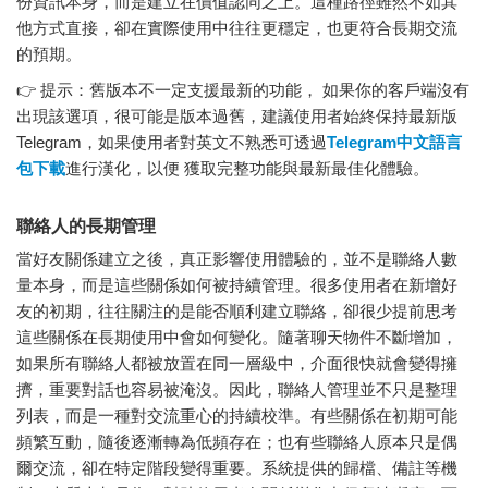
份資訊本身，而是建立在價值認同之上。這種路徑雖然不如其
他方式直接，卻在實際使用中往往更穩定，也更符合長期交流
的預期。
👉 提示：舊版本不一定支援最新的功能， 如果你的客戶端沒有
出現該選項，很可能是版本過舊，建議使用者始終保持最新版
Telegram，如果使用者對英文不熟悉可透過
Telegram中文語言
包下載
進行漢化，以便 獲取完整功能與最新最佳化體驗。
聯絡人的長期管理
當好友關係建立之後，真正影響使用體驗的，並不是聯絡人數
量本身，而是這些關係如何被持續管理。很多使用者在新增好
友的初期，往往關注的是能否順利建立聯絡，卻很少提前思考
這些關係在長期使用中會如何變化。隨著聊天物件不斷增加，
如果所有聯絡人都被放置在同一層級中，介面很快就會變得擁
擠，重要對話也容易被淹沒。因此，聯絡人管理並不只是整理
列表，而是一種對交流重心的持續校準。有些關係在初期可能
頻繁互動，隨後逐漸轉為低頻存在；也有些聯絡人原本只是偶
爾交流，卻在特定階段變得重要。系統提供的歸檔、備註等機