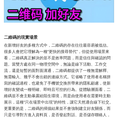
二維碼的現實場景
在新增好友的多種方式中，二維碼的存在往往最容易被低估。
很多人會把它理解為一種“更快的搜尋替代”，但從使用場景來
看，二維碼真正解決的並不是效率問題，而是信任與確認的問
題。當雙方處在同一物理空間中，無論是線下活動、工作交
流，還是短暫的面對面溝通，二維碼都提供了一種無需解釋、
無需輸入、幾乎不會出錯的連線方式。它省略了使用者名稱拼
寫的確認過程，也避免了手機號交換所帶來的隱私顧慮，使新
增好友變成一種明確、即時且可控的行為。從體驗層面看，二
維碼並不會主動暴露給陌生環境，而是由使用者在需要時主動
展示，這種“只在場景中出現”的特性，讓它天然適合線下社交。
更重要的是，二維碼的掃描結果並不會強制建立好友關係，而
只是引導對方進入資料頁，是否發起對話、是否儲存聯絡人，