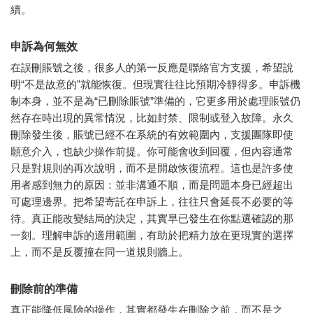
續。
申訴為何無效
在誤刪賬號之後，很多人的第一反應是聯絡官方支援，希望說
明“不是故意的”就能恢復。但現實往往比預期冷靜得多。申訴機
制本身，並不是為“已刪除賬號”準備的，它更多用於處理賬號仍
然存在時出現的異常情況，比如封禁、限制或登入故障。永久
刪除發生後，賬號已經不在系統的有效範圍內，支援團隊即使
願意介入，也缺少操作前提。你可能會收到回覆，但內容通常
只是對規則的再次說明，而不是開啟恢復流程。這也是許多使
用者感到無力的原因：並非溝通不順，而是問題本身已經超出
可處理邊界。把希望寄託在申訴上，往往只會延長不必要的等
待。真正能改變結局的決定，其實早已發生在你點選確認的那
一刻。理解申訴的適用範圍，有助於把精力放在更現實的選擇
上，而不是反覆撞在同一道規則牆上。
刪除前的準備
真正能降低風險的操作，其實都發生在刪除之前，而不是之