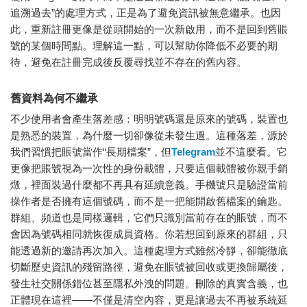
追溯過去”的處理方式，正是為了避免資訊被無意繼承。也因
此，重新註冊更像是從頭開始的一次新啟用，而不是回到舊賬
號的某個時間點。理解這一點，可以幫助你降低不必要的期
待，避免在註冊完成後反覆尋找並不存在的舊內容。
舊資料為何不繼承
不少使用者會產生落差感：明明號碼還是原來的號碼，裝置也
是熟悉的裝置，為什麼一切卻像從未發生過。這種落差，源於
我們習慣把賬號當作“長期檔案”，但
Telegram
並不這麼看。它
更像把賬號視為一次性的身份載體，只要這個載體被你親手銷
燬，裡面裝過什麼都不再具有延續意義。手機號只是驗證當前
操作者是否擁有這個號碼，而不是一把能開啟舊檔案的鑰匙。
群組、頻道也是同樣邏輯，它們只識別當前存在的賬號，而不
會因為號碼相同就恢復成員資格。你若想回到原來的群組，只
能透過新的邀請再次加入。這種處理方式雖然冷靜，卻能徹底
切斷歷史資訊的殘留路徑，避免在賬號被回收或更換歸屬後，
發生社交關係錯位甚至隱私外洩的問題。刪除的真實含義，也
正體現在這裡——不僅是清空內容，更是讓過去不再被系統延