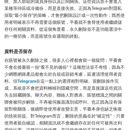
映、加入群組的成員身份以及訂閱關係。這些資訊並不會進入
某種等待區或冷備份，而是直接失效。正因為Telegram對隱私
採取“最小留存”的策略，才會把刪除設計成一次性動作：既然使
用者明確表示不再需要這個賬號，平臺就不會替使用者繼續儲
存任何相關資料。從這個角度看，永久刪除並不是功能選項中
的一種切換，而是賬號生命週期的終點。
資料是否留存
在賬號被永久刪除之後，很多人心裡都會留一個疑問：平臺會
不會在後臺留一份“看不見的備份”？這種想法並不奇怪，因為不
少網際網路產品都會出於合規或容錯考慮，延遲清理使用者資
料。但
Telegram
在這一點上的選擇相對明確。當刪除操作完
成，系統並不會把資料轉移到隱藏空間，而是直接讓這些資訊
失去歸屬關係。聊天內容、聯絡人對應表、賬號標識之間的關
聯會被同步解除，不再被伺服器識別或呼叫。也正因為沒有保
留對映關係，後續即使使用者改變主意，平臺本身也缺乏恢復
的技術前提。對Telegram而言，刪除的意義在於“確定性”：只要
使用者親自確認，相關資訊就不會繼續存在於任何可被再次利
用的位置。這種設計的代價，是誤操作後的不可挽回；但換來