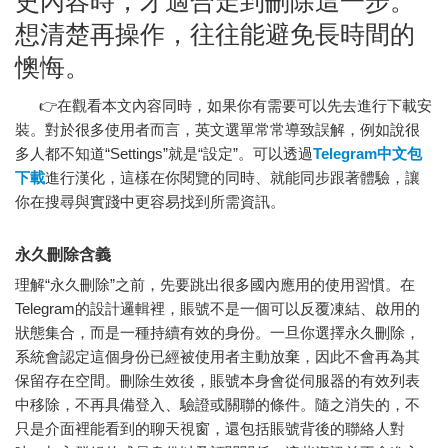
史內容時，才適合走到刪除這一步。
想清楚再操作，往往能避免長時間的
懊悔。
👉在觀看本文內容同時，如果你有需要可以先去進行下載安
裝。對於很多使用者而言，英文選單常常導致誤解，例如說很
多人都不知道“Settings”就是“設定”。可以透過
Telegram中文包
下載
進行漢化，這樣在你閱覽的同時、就能同步跟著體驗，讓
你在搜尋與實踐中更容易找到所需資訊。
永久刪除含義
理解“永久刪除”之前，先要跳出很多國內應用的使用習慣。在
Telegram的設計邏輯裡，賬號不是一個可以反覆凍結、啟用的
狀態集合，而是一種持續有效的身份。一旦你選擇永久刪除，
系統會認定這個身份已經被使用者主動放棄，因此不會再為其
保留存在空間。刪除生效後，賬號本身會從伺服器的有效列表
中移除，不再具備登入、驗證或關聯的條件。隨之消失的，不
只是介面裡能看到的聊天視窗，還包括賬號背後的聯絡人對