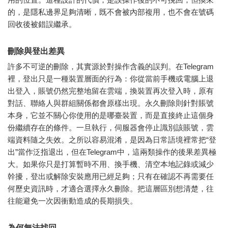
的，是隱私邊界足夠清晰，既不會被內部複用，也不會在號碼
回收後被錯誤繼承。
刪除與登出差異
許多不可逆的刪除，其實源於對操作含義的誤判。在Telegram
裡，登出只是一種裝置層面的行為：你從當前手機或電腦上退
出登入，賬號仍然完整地留在雲端，換裝置再次登入時，原有
對話、聯絡人與群組關係都會原樣出現。永久刪除則針對賬號
本身，它並不關心你使用的是哪臺裝置，而是直接終止這個身
份繼續存在的條件。一旦執行，伺服器會停止識別該賬號，雲
端資料隨之失效。之所以容易混淆，是因為日常語境裡常把“登
出”當作泛指退出，但在Telegram中，這兩類操作的後果差異極
大。如果你只是打算暫時不用、換手機、清空本地記錄或減少
幹擾，登出或解除安裝應用已經足夠；只有在確認不再需要任
何歷史資訊時，才適合選擇永久刪除。把這層區別想清楚，往
往能避免一次因衝動造成的長期損失。
為何無法找回