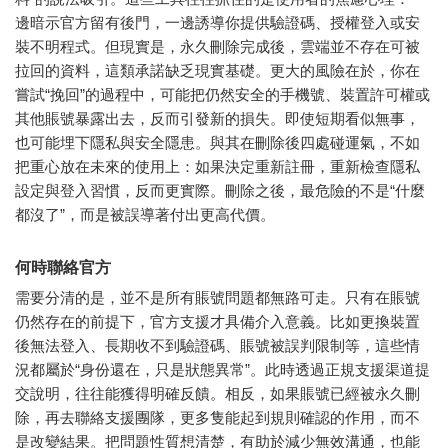
邊暗示官方留有後門，一邊誘導你提供驗證碼、授權登入或安
裝不明程式。但現實是，永久刪除完成後，雲端並不存在可被
拉回的資料，這類承諾缺乏現實基礎。更大的風險在於，你在
嘗試“挽回”的過程中，可能把仍然安全的手機號、裝置許可權或
其他賬號暴露出去，反而引發新的損失。即使短期看似無事，
也可能埋下隱私與安全隱患。與其在刪除後四處碰運氣，不如
把重心放在未來的使用上：如果決定重新註冊，重新檢查隱私
設定與登入習慣，反而更實際。刪除之後，最危險的不是“什麼
都沒了”，而是被誤導著付出更高代價。
何時聯絡官方
需要分清的是，並不是所有賬號問題都無路可走。只有在賬號
仍然存在的前提下，官方支援才具備介入意義。比如更換裝置
後無法登入、長期收不到驗證碼、賬號被誤判限制等，這些情
況都屬於“身份還在，只是狀態異常”。此時透過正規支援渠道提
交說明，往往能獲得明確反饋。相反，如果賬號已經被永久刪
除，再去聯絡支援團隊，更多隻能起到規則確認的作用，而不
是改變結果。把問題性質想清楚，有助於減少無效溝通，也能