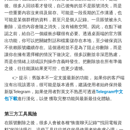
後。很多人回頭看才發現，自己後悔的並不是賬號消失，而是
一些重要內容沒來得及留存。可能是一段長期的工作溝通，也
可能是某個群裡的資料，甚至只是個人記錄。一旦賬號被永久
刪除，這些內容會隨之消失，沒有補救空間。因此，在點下確
認之前，給自己一個緩衝步驟很有必要。透過桌面端的官方匯
出功能，你可以把關鍵對話和檔案儲存在本地，至少確保資訊
不依賴賬號繼續存在。這個過程並不是為了阻止你刪除，而是
讓你在擁有選擇權的情況下做決定。很多誤刪並非深思熟慮，
而是在情緒上頭或誤判操作含義時發生。把刪除放在所有準備
之後，往往能讓結果更可控，也更少遺憾。
👉 提示：舊版本不一定支援最新的功能， 如果你的客戶端
沒有出現該選項，很可能是版本過舊，建議使用者始終保持最
新版Telegram，如果使用者對英文不熟悉可透過
Telegram中文
包下載
進行漢化，以便 獲取完整功能與最新最佳化體驗。
第三方工具風險
在賬號刪除之後，很多人會被各種“恢復聊天記錄”“找回電報資
料”的說法吸引。這些工具往往抓住的是使用者的焦慮心理：一