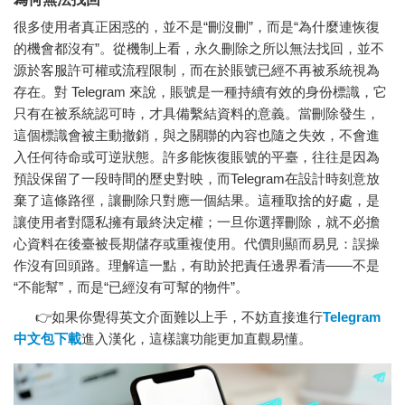
很多使用者真正困惑的，並不是“刪沒刪”，而是“為什麼連恢復
的機會都沒有”。從機制上看，永久刪除之所以無法找回，並不
源於客服許可權或流程限制，而在於賬號已經不再被系統視為
存在。對
Telegram
來說，賬號是一種持續有效的身份標識，它
只有在被系統認可時，才具備繫結資料的意義。當刪除發生，
這個標識會被主動撤銷，與之關聯的內容也隨之失效，不會進
入任何待命或可逆狀態。許多能恢復賬號的平臺，往往是因為
預設保留了一段時間的歷史對映，而Telegram在設計時刻意放
棄了這條路徑，讓刪除只對應一個結果。這種取捨的好處，是
讓使用者對隱私擁有最終決定權；一旦你選擇刪除，就不必擔
心資料在後臺被長期儲存或重複使用。代價則顯而易見：誤操
作沒有回頭路。理解這一點，有助於把責任邊界看清——不是
“不能幫”，而是“已經沒有可幫的物件”。
👉如果你覺得英文介面難以上手，不妨直接進行
Telegram
中文包下載
進入漢化，這樣讓功能更加直觀易懂。