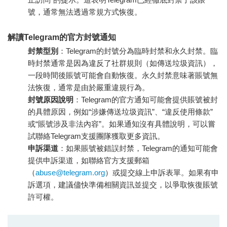
號，通常無法透過常規方式恢復。
解讀Telegram的官方封號通知
封禁型別
：Telegram的封號分為臨時封禁和永久封禁。臨
時封禁通常是因為違反了社群規則（如傳送垃圾資訊），
一段時間後賬號可能會自動恢復。永久封禁意味著賬號無
法恢復，通常是由於嚴重違規行為。
封號原因說明
：Telegram的官方通知可能會提供賬號被封
的具體原因，例如“涉嫌傳送垃圾資訊”、“違反使用條款”
或“賬號涉及非法內容”。如果通知沒有具體說明，可以嘗
試聯絡Telegram支援團隊獲取更多資訊。
申訴渠道
：如果賬號被錯誤封禁，Telegram的通知可能會
提供申訴渠道，如聯絡官方支援郵箱
（
abuse@telegram.org
）或提交線上申訴表單。如果有申
訴選項，建議儘快準備相關資訊並提交，以爭取恢復賬號
許可權。