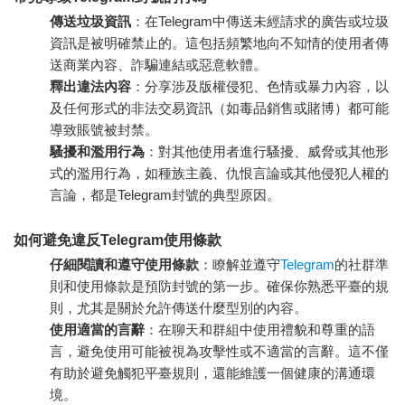
傳送垃圾資訊
：在Telegram中傳送未經請求的廣告或垃圾
資訊是被明確禁止的。這包括頻繁地向不知情的使用者傳
送商業內容、詐騙連結或惡意軟體。
釋出違法內容
：分享涉及版權侵犯、色情或暴力內容，以
及任何形式的非法交易資訊（如毒品銷售或賭博）都可能
導致賬號被封禁。
騷擾和濫用行為
：對其他使用者進行騷擾、威脅或其他形
式的濫用行為，如種族主義、仇恨言論或其他侵犯人權的
言論，都是Telegram封號的典型原因。
如何避免違反Telegram使用條款
仔細閱讀和遵守使用條款
：瞭解並遵守
Telegram
的社群準
則和使用條款是預防封號的第一步。確保你熟悉平臺的規
則，尤其是關於允許傳送什麼型別的內容。
使用適當的言辭
：在聊天和群組中使用禮貌和尊重的語
言，避免使用可能被視為攻擊性或不適當的言辭。這不僅
有助於避免觸犯平臺規則，還能維護一個健康的溝通環
境。