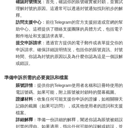
確認封號情況
：首先，確認你的賬號確實被封鎖，並嘗試
理解封號的原因。這通常可以透過封號通知找到初步的解
釋。
訪問支援中心
：前往Telegram的官方支援頻道或官網的幫
助中心。這裡提供了聯絡支援團隊的具體方式，包括電子
郵件地址和支援請求表單。
提交申訴請求
：透過官方提供的電子郵件或表單提交你的
申訴請求。確保詳細說明情況，包括你的賬號資訊、封號
時間、你認為封號的原因以及為什麼你認為這是一個誤解
或錯誤。
準備申訴所需的必要資訊和檔案
賬號詳情
：提供你的Telegram使用者名稱和註冊時使用的
電話號碼。如果可能，附上賬號被封鎖時的螢幕截圖。
證據材料
：收集任何可能支援你申訴的證據，如相關聊天
記錄的截圖（如果可訪問），或其他使用者的證詞和支援
檔案。
詳細解釋
：準備一份詳細的解釋，闡述你認為賬號被錯誤
封禁的理由。如果適用，指出任何可能的誤解或錯誤，並