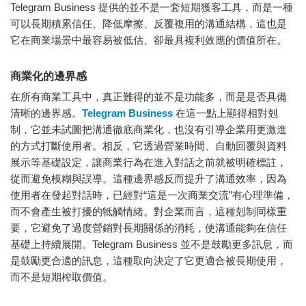
Telegram Business 提供的並不是一套短期獲客工具，而是一種
可以長期積累信任、降低摩擦、反覆複用的溝通結構，這也是
它在商業場景中最容易被低估、卻最具複利效應的價值所在。
商業化的邊界感
在所有商業工具中，真正難得的並不是功能多，而是是否具備
清晰的邊界感。
Telegram Business
在這一點上顯得相對剋
制，它並未試圖把溝通徹底商業化，也沒有引導企業用更激進
的方式打斷使用者。相反，它透過營業時間、自動回覆與資料
展示等基礎設定，讓商業行為在進入對話之前就被明確標註，
從而避免模糊與誤導。這種邊界感反而提升了溝通效率，因為
使用者在發起對話時，已經對“這是一次商業交流”有心理準備，
而不會產生被打擾的牴觸情緒。對企業而言，這種剋制同樣重
要，它避免了過度營銷對長期關係的消耗，使溝通能夠在信任
基礎上持續展開。Telegram Business 並不是鼓勵更多訊息，而
是鼓勵更合適的訊息，這種取向決定了它更適合被長期使用，
而不是短期榨取價值。