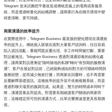
Telegram 並未試圖把平臺改造成傳統意義上的電商或客服系
統，而是透過輕量化的結構調整，讓商業行為在聊天環境中變
得更清晰、更可持續。
商業溝通的效率提升
在實際使用中，Telegram Business 最直接的變化體現在溝通效
率的提升上。傳統個人賬號在面對大量客戶諮詢時，往往容易
陷入資訊混亂：重複問題反覆出現、非工作時間被打斷、重要
對話被淹沒。Telegram Business 透過對溝通節奏的結構化處
理，讓商業對話逐漸從“隨時隨地的私聊”轉向“有預期的服務溝
通”。客戶在發起對話前，已經能夠感知到對方的可聯絡時間與
服務狀態，從而減少無效打擾；而商家在回覆時，也不再需要
反覆解釋基礎資訊。這種效率的提升並不依賴複雜系統，而是
透過對聊天場景的微調完成。結果是，雙方的時間成本同時下
降，溝通質量反而提高。對需要長期維護客戶關係的商家而
言，這種穩定而可控的溝通方式，比單次響應速度更具長期價
值。