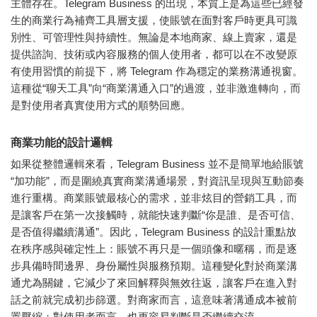
主體存在。Telegram Business 的出現，本質上是為這些已經發
生的商業行為補齊工具層支援，使賬號在面對客戶時更具可識
別性、可管理性與持續性。無論是本地商家、線上賣家，還是
提供諮詢、技術或內容服務的個人使用者，都可以在不改變原
有使用習慣的前提下，將 Telegram 作為穩定的業務溝通視窗。
這種從“聊天工具”向“商業溝通入口”的過渡，並非激進轉向，而
是對使用者真實使用方式的順勢回應。
商業功能的設計邏輯
如果從整體邏輯來看，Telegram Business 並不是簡單地給賬號
“加功能”，而是圍繞真實商業溝通場景，對資訊呈現與互動節奏
進行重構。商業賬號最核心的需求，並非炫目的營銷工具，而
是讓客戶在第一次接觸時，就能快速判斷“你是誰、是否可信、
是否值得繼續溝通”。因此，Telegram Business 的設計重點放
在秩序感與確定性上：賬號不再只是一個頭像和暱稱，而是逐
步具備時間邊界、身份屬性與服務預期。這種變化對於商業溝
通尤為關鍵，它減少了來回解釋與無效往返，讓客戶在進入對
話之前就完成初步篩選。對商家而言，這意味著溝通成本被前
置壓縮；對使用者而言，也更容易判斷是否繼續交流。