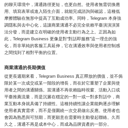
的聊天環境中，溝通路徑更短，也更自然。使用者無需切換應
用、填寫表單或進入陌生介面，就能完成諮詢與確認，這種低
摩擦體驗在無形中提高了互動成功率。同時，Telegram 本身強
調隱私與去中心化，這讓商業溝通不必完全依賴平臺演演演算
法分發，而是建立在明確的使用者主動行為之上。正因為如
此，Telegram Business 更像是對“對話即服務”這一理念的強
化，而非單純的客服工具延伸，它在溝通效率與使用者控制感
之間找到了相對平衡的位置。
商業溝通的長期價值
從更長週期來看，Telegram Business 真正釋放的價值，並不侷
限於某一次成交或某一階段的增長，而在於它重塑了企業與使
用者之間的溝通關係。當溝通不再依賴臨時視窗、活動入口或
平臺推薦流量，而是沉澱在穩定的一對一或一對多對話中，商
業互動本身就具備了持續性。這種持續性讓企業能夠逐步理解
使用者真實需求，而不是僅圍繞一次交易做出反應。使用者也
會因為熟悉與可預期，而更願意在需要時主動發起聯絡。久而
久之，溝通不再是成本中心，而成為品牌資產的一部分。