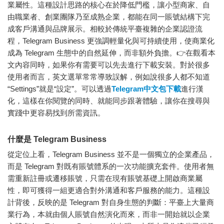
業屬性。這種設計思路的核心在於降低門檻，讓小型商家、自
由職業者、創業團隊乃至成熟企業，都能在同一賬號結構下完
成客戶溝通與品牌展示。相較於傳統平臺複雜的企業認證流
程，Telegram Business 更強調輕量化與可持續使用，使商業化
成為 Telegram 生態中的自然延伸，而非額外負擔。👉在觀看本
文內容同時，如果你有需要可以先去進行下載安裝。對於很多
使用者而言，英文選單常常導致誤解，例如說很多人都不知道
“Settings”就是“設定”。可以透過
Telegram中文包下載
進行漢
化，這樣在你閱覽的同時、就能同步跟著體驗，讓你在搜尋與
實踐中更容易找到所需資訊。
什麼是 Telegram Business
從定位上看，Telegram Business 並不是一個獨立的企業產品，
而是 Telegram 對既有賬號體系的一次功能擴充套件。使用者無
需重新註冊或遷移賬號，只需在現有賬號基礎上開啟商業屬
性，即可獲得一組更適合對外溝通和客戶服務的能力。這種設
計背後，反映的是 Telegram 對自身生態的判斷：平臺上大量商
業行為，本就由個人賬號自然演化而來，而非一開始就以企業