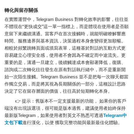
轉化與留存關係
在實際運營中，Telegram Business 對轉化效率的影響，往往並
不體現在“更快成交”這一單一指標上，而是體現在使用者是否願
意留下來繼續溝通。當客戶在首次接觸時，就能明確瞭解響應
時間、服務邊界與基本資訊，決策過程本身會變得更加順暢。
相較於頻繁跳轉頁面或填寫表單，這種基於對話的互動方式更
容易建立心理安全感，使用者不會因為不確定而中途流失。更
重要的是，溝通一旦建立，後續觸達成本會顯著降低，復購、
諮詢或二次轉化往往發生在原有對話執行緒中，而不是重新開
始一次陌生接觸。Telegram Business 並不是把每一次聊天都當
作獨立交易，而是將其視為長期關係的一部分，這種設計思路
決定了它在留存層面的價值，往往高於短期轉化本身。
👉 提示：舊版本不一定支援最新的功能， 如果你的客戶
端沒有出現該選項，很可能是版本過舊，建議使用者始終保持
最新版Telegram，如果使用者對英文不熟悉可透過
Telegram中
文包下載
進行漢化，以便 獲取完整功能與最新最佳化體驗。