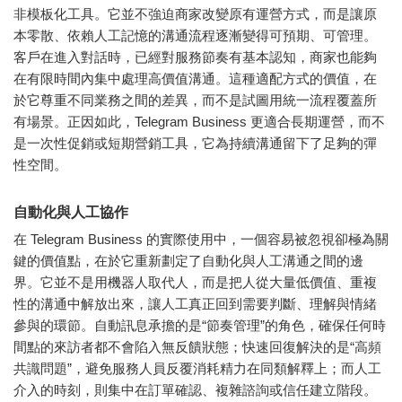
非模板化工具。它並不強迫商家改變原有運營方式，而是讓原
本零散、依賴人工記憶的溝通流程逐漸變得可預期、可管理。
客戶在進入對話時，已經對服務節奏有基本認知，商家也能夠
在有限時間內集中處理高價值溝通。這種適配方式的價值，在
於它尊重不同業務之間的差異，而不是試圖用統一流程覆蓋所
有場景。正因如此，Telegram Business 更適合長期運營，而不
是一次性促銷或短期營銷工具，它為持續溝通留下了足夠的彈
性空間。
自動化與人工協作
在 Telegram Business 的實際使用中，一個容易被忽視卻極為關
鍵的價值點，在於它重新劃定了自動化與人工溝通之間的邊
界。它並不是用機器人取代人，而是把人從大量低價值、重複
性的溝通中解放出來，讓人工真正回到需要判斷、理解與情緒
參與的環節。自動訊息承擔的是“節奏管理”的角色，確保任何時
間點的來訪者都不會陷入無反饋狀態；快速回復解決的是“高頻
共識問題”，避免服務人員反覆消耗精力在同類解釋上；而人工
介入的時刻，則集中在訂單確認、複雜諮詢或信任建立階段。