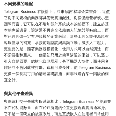
不同規模的適配
Telegram Business 在設計上，並未預設“標準企業畫像”，這使
它對不同規模的業務都具備現實適配性。對個體經營者或小型
團隊而言，它可以在不增加額外系統成本的前提下，建立起基
本的專業邊界，讓溝通不再完全依賴個人記憶與即時線上；而
對已經具備一定客戶規模的企業來說，這些工具又能作為現有
客服體系的補充，承接前端諮詢與高頻互動，減少人工壓力。
更重要的是，隨著業務規模變化，使用方式可以自然演進，而
不需要推翻重來。一個最初只用於簡單溝通的賬號，可以逐步
引入自動回覆、結構化資訊展示，甚至機器人協作，而使用者
體驗並不會因此被打斷。這種可成長性，使 Telegram Business
更像一個長期可用的溝通基礎設施，而非只適合某一階段的權
宜之計。
與其他平臺差異
與傳統社交平臺或客服系統相比，Telegram Business 的差異並
不在於功能數量，而在於它所處的位置更接近真實溝通本身。
它不是一個獨立的後臺系統，而是直接嵌入在使用者日常使用