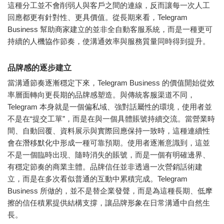
這種分工並不會削弱人與客戶之間的連線，反而讓每一次人工
回應都更有針對性、更具價值。從長期來看，Telegram
Business 幫助商家建立的並非全自動客服系統，而是一種更可
持續的人機協作節奏，使溝通效率與服務質量同時得到提升。
品牌感的逐步建立
當溝通節奏逐漸穩定下來，Telegram Business 的價值開始從效
率層面轉向更長期的品牌感塑造。與傳統客服渠道不同，
Telegram 本身就是一個偏私域、強對話屬性的環境，使用者並
不是在“提交工單”，而是在與一個具體賬號持續交流。當營業時
間、自動回覆、資料展示與實際回應保持一致時，這種連續性
會在潛移默化中形成一種可靠預期。使用者逐漸意識到，這並
不是一個臨時出現、隨時消失的賬號，而是一個有明確邊界、
有穩定節奏的商業主體。品牌信任並非透過一次營銷話術建
立，而是在多次看似普通的互動中累積完成。Telegram
Business 所做的，並不是替企業發聲，而是為這種長期、低摩
擦的信任積累提供結構支撐，讓品牌形象在日常溝通中自然生
長。