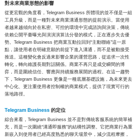
對未來商業形態的影響
從更宏觀的角度看，Telegram Business 所體現的並不僅是一組
工具升級，而是一種對未來商業溝通形態的提前演示。當使用
者越來越傾向於在私密、可控的環境中完成諮詢與決策，傳統
依賴公開平臺曝光與演演演算法分發的模式，正在逐步失去優
勢。Telegram Business 把商業互動拉回到“主動聯絡”這一原
點，讓使用者在明確意願的前提下進入溝通，而不是被動接受
推送。這種變化會反過來影響企業的運營思路，從追求一次性
轉化，轉向維護長期對話關係。商業不再只是成交瞬間的博
弈，而是圍繞信任、響應與持續服務展開的過程。在這一趨勢
下，Telegram Business 更像是一種底層基礎設施，為未來更去
中心化、更注重使用者控制權的商業模式，提供了現實可行的
落地路徑。
Telegram Business
的定位
綜合來看，Telegram Business 並不是對傳統客服系統的簡單補
充，而是一次圍繞“溝通即服務”的結構性調整。它把商業行為重
新嵌入到使用者已經高度熟悉的聊天場景中，減少流程摩擦，