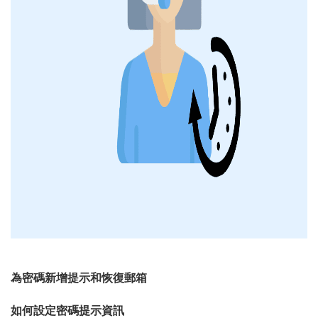
為密碼新增提示和恢復郵箱
如何設定密碼提示資訊