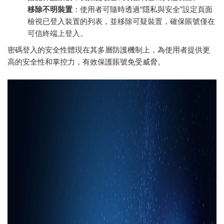
移除不明裝置
：使用者可隨時透過“隱私與安全”設定頁面
檢視已登入裝置的列表，並移除可疑裝置，確保賬號僅在
可信終端上登入。
密碼登入的安全性體現在其多層防護機制上，為使用者提供更
高的安全性和掌控力，有效保護賬號免受威脅。