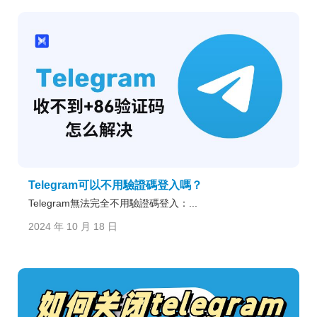
Telegram可以不用驗證碼登入嗎？
Telegram無法完全不用驗證碼登入：...
2024 年 10 月 18 日