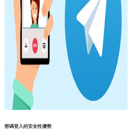
密碼登入的安全性優勢