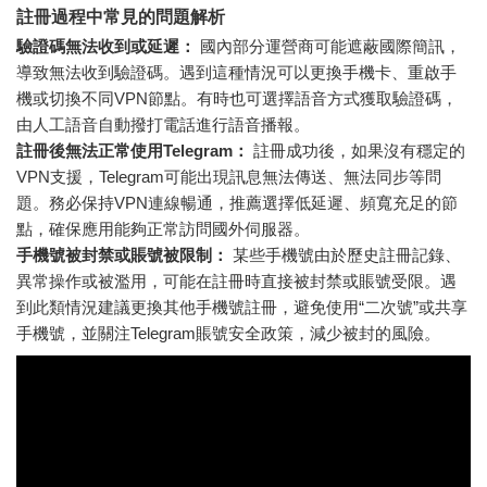
註冊過程中常見的問題解析
驗證碼無法收到或延遲：
國內部分運營商可能遮蔽國際簡訊，
導致無法收到驗證碼。遇到這種情況可以更換手機卡、重啟手
機或切換不同VPN節點。有時也可選擇語音方式獲取驗證碼，
由人工語音自動撥打電話進行語音播報。
註冊後無法正常使用Telegram：
註冊成功後，如果沒有穩定的
VPN支援，Telegram可能出現訊息無法傳送、無法同步等問
題。務必保持VPN連線暢通，推薦選擇低延遲、頻寬充足的節
點，確保應用能夠正常訪問國外伺服器。
手機號被封禁或賬號被限制：
某些手機號由於歷史註冊記錄、
異常操作或被濫用，可能在註冊時直接被封禁或賬號受限。遇
到此類情況建議更換其他手機號註冊，避免使用“二次號”或共享
手機號，並關注Telegram賬號安全政策，減少被封的風險。