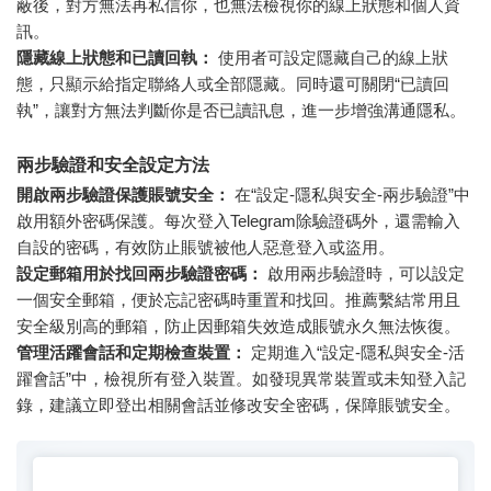
蔽後，對方無法再私信你，也無法檢視你的線上狀態和個人資
訊。
隱藏線上狀態和已讀回執：
使用者可設定隱藏自己的線上狀
態，只顯示給指定聯絡人或全部隱藏。同時還可關閉“已讀回
執”，讓對方無法判斷你是否已讀訊息，進一步增強溝通隱私。
兩步驗證和安全設定方法
開啟兩步驗證保護賬號安全：
在“設定-隱私與安全-兩步驗證”中
啟用額外密碼保護。每次登入Telegram除驗證碼外，還需輸入
自設的密碼，有效防止賬號被他人惡意登入或盜用。
設定郵箱用於找回兩步驗證密碼：
啟用兩步驗證時，可以設定
一個安全郵箱，便於忘記密碼時重置和找回。推薦繫結常用且
安全級別高的郵箱，防止因郵箱失效造成賬號永久無法恢復。
管理活躍會話和定期檢查裝置：
定期進入“設定-隱私與安全-活
躍會話”中，檢視所有登入裝置。如發現異常裝置或未知登入記
錄，建議立即登出相關會話並修改安全密碼，保障賬號安全。