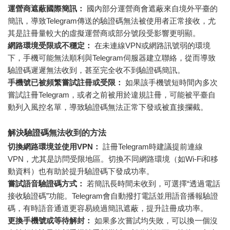
運營商遮蔽國際簡訊：
國內部分運營商會遮蔽來自境外平臺的
簡訊，導致Telegram傳送的驗證碼無法被使用者正常接收，尤
其是註冊量較大的虛擬運營商或部分號段受影響更明顯。
網路環境受限或不穩定：
在未連線VPN或網路訊號弱的環境
下，手機可能無法順利與Telegram伺服器建立聯絡，從而導致
驗證碼遲遲無法收到，甚至完全收不到驗證碼簡訊。
手機號已被頻繁嘗試註冊或受限：
如果該手機號短時間內多次
嘗試註冊Telegram，或者之前被用於違規註冊，可能被平臺自
動列入風控名單，導致驗證碼無法正常下發或被直接攔截。
解決驗證碼無法收到的方法
切換網路環境並使用VPN：
註冊Telegram時建議提前連線
VPN，尤其是訪問受限地區。切換不同網路環境（如Wi-Fi和移
動資料）也有助於提升驗證碼下發成功率。
嘗試語音驗證碼方式：
若簡訊長時間未收到，可選擇“透過電話
接收驗證碼”功能。Telegram會自動撥打電話並用語音播報驗證
碼，有時語音通道更容易繞過簡訊遮蔽，提升註冊成功率。
更換手機號或等待解封：
如果多次嘗試均失敗，可以換一個沒