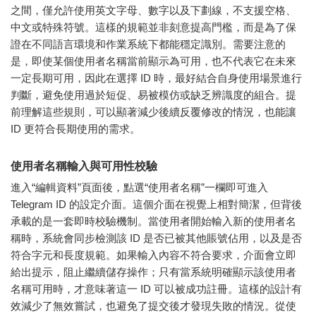
之間，僅允許使用英文字母、數字以及下劃線，不支援空格、
中文或特殊符號。這樣的規範並非刻意提高門檻，而是為了保
證在不同語言環境和作業系統下都能穩定識別。需要注意的
是，即使某個使用者名稱當前顯示為可用，也不代表它在未來
一定長期可用，因此在選擇 ID 時，最好結合自身使用場景進行
判斷，避免使用過於短促、易被模仿或缺乏辨識度的組合。提
前理解這些規則，可以顯著減少後續反覆修改的情況，也能讓
ID 更符合長期使用的需求。
使用者名稱輸入與可用性校驗
進入“編輯資料”頁面後，點選“使用者名稱”一欄即可進入
Telegram ID 的設定介面。這個介面在視覺上相對簡潔，但背後
承載的是一套即時校驗機制。當使用者開始輸入新的使用者名
稱時，系統會同步檢測該 ID 是否已被其他賬號佔用，以及是否
符合字元和長度規範。如果輸入內容不符合要求，介面會立即
給出提示，阻止繼續儲存操作；只有當系統明確顯示該使用者
名稱可用時，才意味著這一 ID 可以被成功註冊。這樣的設計有
效減少了無效嘗試，也避免了提交後才發現失敗的情況。從使