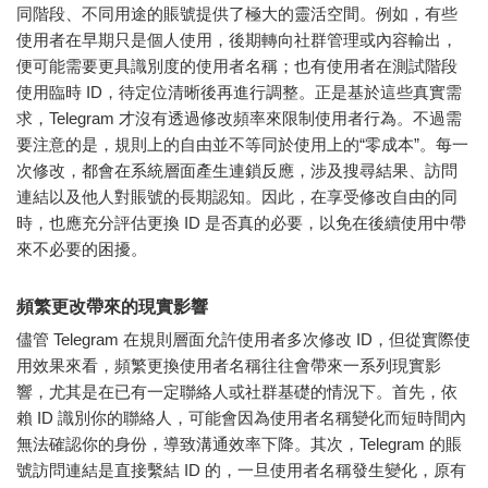
同階段、不同用途的賬號提供了極大的靈活空間。例如，有些
使用者在早期只是個人使用，後期轉向社群管理或內容輸出，
便可能需要更具識別度的使用者名稱；也有使用者在測試階段
使用臨時 ID，待定位清晰後再進行調整。正是基於這些真實需
求，Telegram 才沒有透過修改頻率來限制使用者行為。不過需
要注意的是，規則上的自由並不等同於使用上的“零成本”。每一
次修改，都會在系統層面產生連鎖反應，涉及搜尋結果、訪問
連結以及他人對賬號的長期認知。因此，在享受修改自由的同
時，也應充分評估更換 ID 是否真的必要，以免在後續使用中帶
來不必要的困擾。
頻繁更改帶來的現實影響
儘管 Telegram 在規則層面允許使用者多次修改 ID，但從實際使
用效果來看，頻繁更換使用者名稱往往會帶來一系列現實影
響，尤其是在已有一定聯絡人或社群基礎的情況下。首先，依
賴 ID 識別你的聯絡人，可能會因為使用者名稱變化而短時間內
無法確認你的身份，導致溝通效率下降。其次，Telegram 的賬
號訪問連結是直接繫結 ID 的，一旦使用者名稱發生變化，原有