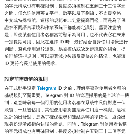
的字元構成也有明確限制，長度必須控制在五到三十二個字元
之間，僅允許使用英文字母、數字以及下劃線，不支援空格、
中文或特殊符號。這樣的規範並非刻意提高門檻，而是為了保
證在不同語言環境和作業系統下都能穩定識別。需要注意的
是，即使某個使用者名稱當前顯示為可用，也不代表它在未來
一定長期可用，因此在選擇 ID 時，最好結合自身使用場景進行
判斷，避免使用過於短促、易被模仿或缺乏辨識度的組合。提
前理解這些規則，可以顯著減少後續反覆修改的情況，也能讓
ID 更符合長期使用的需求。
設定前需瞭解的規則
在正式動手設定
Telegram
ID
之前，理解平臺對使用者名稱的
基礎規則至關重要。Telegram 對 ID 的管理採用的是全球唯一機
制，這意味著每一個可用的使用者名稱在系統中只能對應一個
賬號，一旦被佔用，其他使用者將無法再使用這一標識。這種
設計的出發點，是為了確保搜尋和連結跳轉的準確性，避免出
現身份混淆或指向錯誤的問題。同時，Telegram 對使用者名稱
的字元構成也有明確限制，長度必須控制在五到三十二個字元