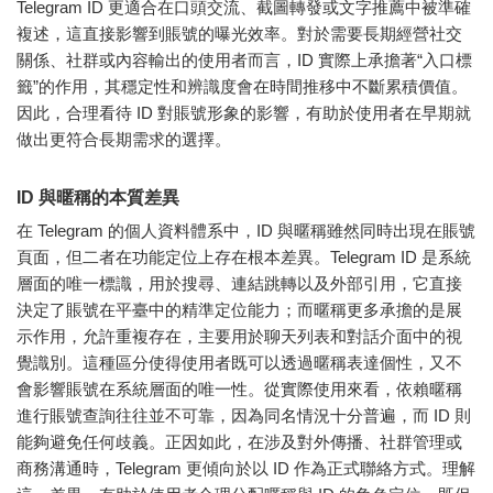
Telegram ID 更適合在口頭交流、截圖轉發或文字推薦中被準確
複述，這直接影響到賬號的曝光效率。對於需要長期經營社交
關係、社群或內容輸出的使用者而言，ID 實際上承擔著“入口標
籤”的作用，其穩定性和辨識度會在時間推移中不斷累積價值。
因此，合理看待 ID 對賬號形象的影響，有助於使用者在早期就
做出更符合長期需求的選擇。
ID 與暱稱的本質差異
在 Telegram 的個人資料體系中，ID 與暱稱雖然同時出現在賬號
頁面，但二者在功能定位上存在根本差異。Telegram ID 是系統
層面的唯一標識，用於搜尋、連結跳轉以及外部引用，它直接
決定了賬號在平臺中的精準定位能力；而暱稱更多承擔的是展
示作用，允許重複存在，主要用於聊天列表和對話介面中的視
覺識別。這種區分使得使用者既可以透過暱稱表達個性，又不
會影響賬號在系統層面的唯一性。從實際使用來看，依賴暱稱
進行賬號查詢往往並不可靠，因為同名情況十分普遍，而 ID 則
能夠避免任何歧義。正因如此，在涉及對外傳播、社群管理或
商務溝通時，Telegram 更傾向於以 ID 作為正式聯絡方式。理解