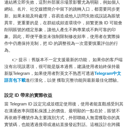
連結將立即失效，這對外部展示場景影響尤為明顯，例如個人
網站、名片、社交媒體簡介中留下的跳轉入口，都需要同步更
新。如果未能及時處理，容易造成他人訪問失敗或誤認為賬號
異常。更重要的是，在群組或頻道環境中，頻繁更換 ID 可能會
削弱賬號的穩定形象，讓他人產生不夠專業或不夠可靠的印
象。因此，即便平臺並未強制限制修改頻率，使用者在實際操
作中仍應保持克制，把 ID 的調整視為一次需要慎重評估的行
為。
👉 提示：舊版本不一定支援最新的功能， 如果你的客戶端
沒有出現該選項，很可能是版本過舊，建議使用者始終保持最
新版Telegram，如果使用者對英文不熟悉可透過
Telegram中文
語言包下載
進行漢化，以便 獲取完整功能與最新最佳化體驗。
設定 ID 帶來的實際收益
當 Telegram ID 設定完成並穩定使用後，使用者能直觀感受到其
在溝通效率與隱私保護上的價值。最明顯的一點在於，賬號不
再依賴手機號作為主要識別方式，外部聯絡人無需獲取你的真
實號碼，也能透過搜尋或連結直接發起對話。這種設計在跨國