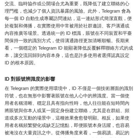
交流、臨時協作或公開場合尤為重要，既降低了建立聯絡的心
理門檻，也減少了個人資訊暴露的風險。此外，Telegram 會為
每一個 ID 自動生成專屬訪問連結，這一連結形式簡潔直觀，便
於複製和傳播，在實際使用中常被用於社群邀請、客戶溝通或
內容推廣等場景。透過統一的 ID 標識，賬號在不同裝置和平臺
間保持一致的識別方式，使得溝通路徑更加清晰順暢。長期來
看，一個穩定的 Telegram ID 能顯著降低反覆解釋聯絡方式的成
本，讓交流回歸到內容本身，這也是許多使用者選擇認真設定
ID 的根本原因。
ID 對賬號辨識度的影響
在 Telegram 的實際使用環境中，ID 不僅是一個技術層面的識別
符號，也在無形中影響著賬號在他人心中的辨識度。當一個使
用者名稱清晰、穩定且具有指向性時，他人往往能在短時間內
將賬號與你本人或某一固定身份建立聯絡，尤其是在群組、頻
道或多次互動的場景中，這種效果會愈發明顯。相反，如果使
用者名稱頻繁變化或缺乏記憶點，即便賬號本身活躍，也容易
被淹沒在大量資訊之中。從傳播角度來看，一個易讀、易記的