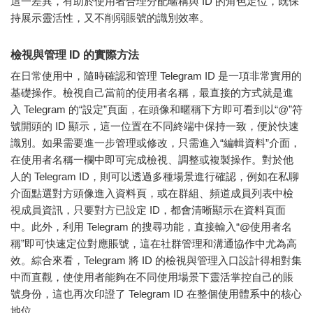
這一差異，有助於使用者合理分配暱稱與 ID 的角色定位，既保
持展示靈活性，又不削弱賬號的識別效率。
檢視與管理 ID 的實際方法
在日常使用中，隨時確認和管理 Telegram ID 是一項非常實用的
基礎操作。檢視自己當前的使用者名稱，最直接的方式就是進
入 Telegram 的“設定”頁面，在頭像和暱稱下方即可看到以“@”符
號開頭的 ID 顯示，這一位置在不同終端中保持一致，便於快速
識別。如果需要進一步管理或修改，只需進入“編輯資料”介面，
在使用者名稱一欄中即可完成檢視、調整或複製操作。對於他
人的 Telegram ID，則可以透過多種場景進行確認，例如在私聊
介面點選對方頭像進入資料頁，或在群組、頻道成員列表中檢
視成員資訊，只要對方已設定 ID，都會清晰顯示在資料頁面
中。此外，利用 Telegram 的搜尋功能，直接輸入“@使用者名
稱”即可快速定位對應賬號，這在社群管理和溝通協作中尤為高
效。綜合來看，Telegram 將 ID 的檢視與管理入口設計得相對集
中而直觀，使使用者能夠在不同使用場景下靈活掌控自己的賬
號身份，這也再次印證了 Telegram ID 在整個使用體系中的核心
地位。