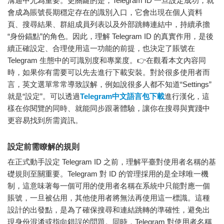
溝通中尤為重要。更關鍵的是，Telegram ID 一旦設定成功，就
會成為賬號長期穩定存在的識別入口，它會出現在個人資料
頁、搜尋結果、群組成員列表以及外部跳轉連結中，持續承擔
“身份錨點”的角色。因此，理解 Telegram ID 的真實作用，是後
續正確設定、合理使用這一功能的前提，也決定了賬號在
Telegram 生態中的可識別度和專業度。👉在觀看本文內容同
時，如果你有需要可以先去進行下載安裝。對於很多使用者而
言，英文選單常常導致誤解，例如說很多人都不知道“Settings”
就是“設定”。可以透過
Telegram中文語言包下載
進行漢化，這
樣在你閱覽的同時、就能同步跟著體驗，讓你在搜尋與實踐中
更容易找到所需資訊。
設定前需瞭解的規則
在正式動手設定 Telegram ID 之前，理解平臺對使用者名稱的基
礎規則至關重要。Telegram 對 ID 的管理採用的是全球唯一機
制，這意味著每一個可用的使用者名稱在系統中只能對應一個
賬號，一旦被佔用，其他使用者將無法再使用這一標識。這種
設計的出發點，是為了確保搜尋和連結跳轉的準確性，避免出
現身份混淆或指向錯誤的問題。同時，Telegram 對使用者名稱