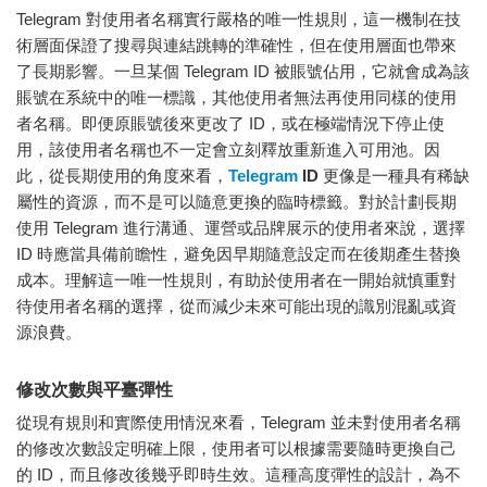
Telegram 對使用者名稱實行嚴格的唯一性規則，這一機制在技
術層面保證了搜尋與連結跳轉的準確性，但在使用層面也帶來
了長期影響。一旦某個 Telegram ID 被賬號佔用，它就會成為該
賬號在系統中的唯一標識，其他使用者無法再使用同樣的使用
者名稱。即便原賬號後來更改了 ID，或在極端情況下停止使
用，該使用者名稱也不一定會立刻釋放重新進入可用池。因
此，從長期使用的角度來看，
Telegram
ID
更像是一種具有稀缺
屬性的資源，而不是可以隨意更換的臨時標籤。對於計劃長期
使用 Telegram 進行溝通、運營或品牌展示的使用者來說，選擇
ID 時應當具備前瞻性，避免因早期隨意設定而在後期產生替換
成本。理解這一唯一性規則，有助於使用者在一開始就慎重對
待使用者名稱的選擇，從而減少未來可能出現的識別混亂或資
源浪費。
修改次數與平臺彈性
從現有規則和實際使用情況來看，Telegram 並未對使用者名稱
的修改次數設定明確上限，使用者可以根據需要隨時更換自己
的 ID，而且修改後幾乎即時生效。這種高度彈性的設計，為不